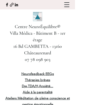
Centre NeuroÉquilibre®
Villa Médica - Bâtiment B - 1er
étage
16 Bd GAMBETTA - 13160
Châteaurenard
07 78 098 903
Neurofeedback EEGq
Thérapies brèves
Dys,TDA/H,Anxiété...
Aide à la parentalité
Ateliers Méditation de pleine conscience et
gestion émotionnelle